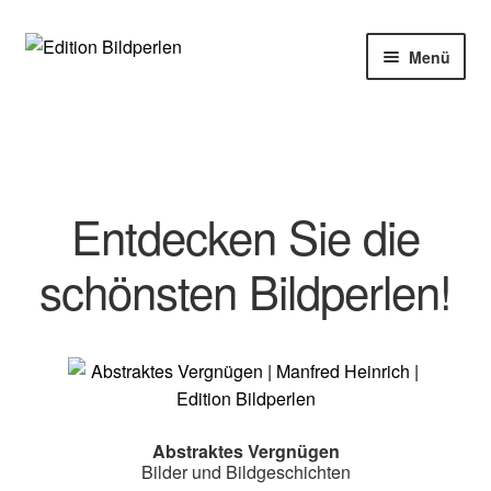
Zur
Zum
Menü
Navigation
Inhalt
springen
springen
Home
Bücher
Entdecken Sie die
Autoren
schönsten Bildperlen!
Veranstaltungen
Über uns
Buchhandel
Abstraktes Vergnügen
Bilder und Bildgeschichten