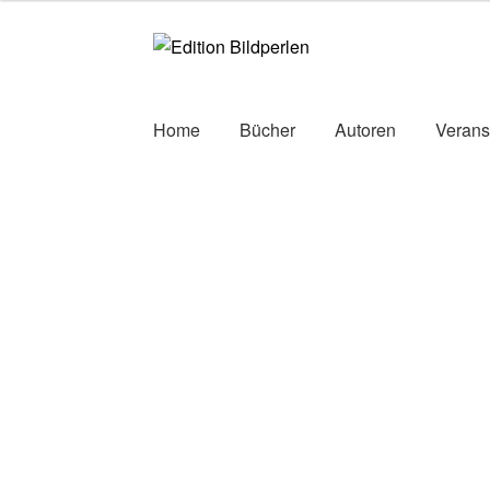
Zur
Zum
Navigation
Inhalt
springen
springen
Home
Bücher
Autoren
Verans