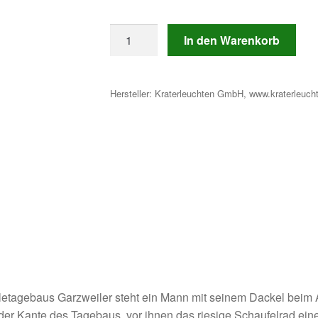
OUR
In den Warenkorb
DARK
MATTERS
Menge
Hersteller:
Kraterleuchten GmbH, www.kraterleuc
etagebaus Garzweiler steht ein Mann mit seinem Dackel beim
der Kante des Tagebaus, vor ihnen das riesige Schaufelrad ei