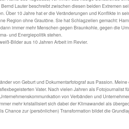
 Bernd Lauter beschreibt zwischen diesen beiden Extremen sei
 Über 10 Jahre hat er die Veränderungen und Konflikte in seine
ine Region ohne Grautöne. Sie hat Schlagzeilen gemacht: Hambi
n, dann immer mehr Menschen gegen Braunkohle, gegen die Um
ma- und Energiepolitik stehen.
eiß-Bilder aus 10 Jahren Arbeit im Revier.
länder von Geburt und Dokumentarfotograf aus Passion. Meine 
ex­begeisterten Vater. Nach vielen Jahren als Fotojournalist für
e Unternehmenskommunikation von Verbänden und Unternehmen tä
 Immer mehr kristallisiert sich dabei der Klimawandel als über
 Chance zur (persönlichen) Transformation bildet die Grundla