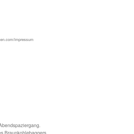
hten.com/impressum
 Abendspaziergang.
nes Braunkohlebaggers.