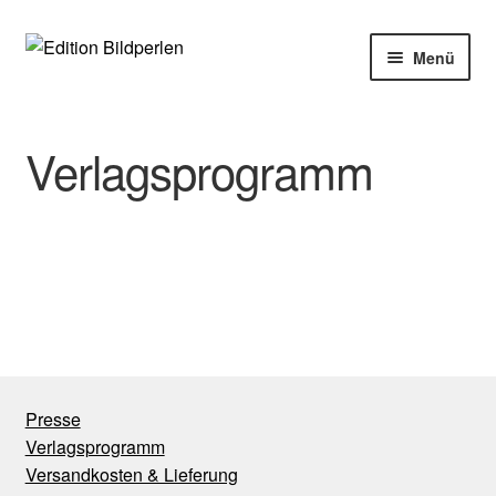
Zur
Zum
Menü
Navigation
Inhalt
springen
springen
Home
Verlagsprogramm
Bücher
Autoren
Veranstaltungen
Über uns
Buchhandel
Presse
Verlagsprogramm
Versandkosten & Lieferung