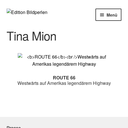
Zur
Zum
Menü
Navigation
Inhalt
springen
springen
Home
Tina Mion
Bücher
Autoren
Veranstaltungen
ROUTE 66
Westwärts auf Amerikas legendärem Highway
Über uns
Buchhandel
Presse