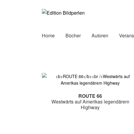
Zur
Zum
Navigation
Inhalt
springen
springen
Home
Bücher
Autoren
Verans
ROUTE 66
Westwärts auf Amerikas legendärem
Highway