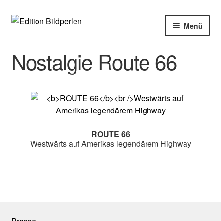
Zur
Zum
Menü
Navigation
Inhalt
springen
springen
Home
Nostalgie Route 66
Bücher
Autoren
Veranstaltungen
ROUTE 66
Westwärts auf Amerikas legendärem Highway
Über uns
Buchhandel
Presse