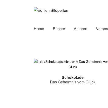
Zur
Zum
Navigation
Inhalt
springen
springen
Home
Bücher
Autoren
Verans
Schokolade
Das Geheimnis vom Glück