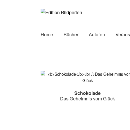
Zur
Zum
Navigation
Inhalt
springen
springen
Home
Bücher
Autoren
Verans
Schokolade
Das Geheimnis vom Glück