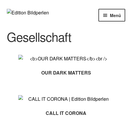
Zur
Zum
Menü
Navigation
Inhalt
springen
springen
Home
Gesellschaft
Bücher
Autoren
OUR DARK MATTERS
Veranstaltungen
Über uns
Buchhandel
CALL IT CORONA