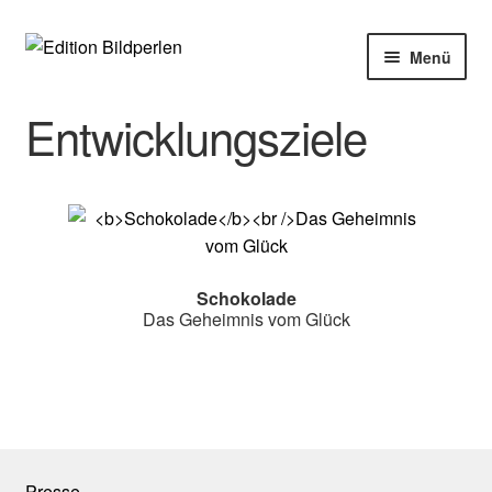
Zur
Zum
Menü
Navigation
Inhalt
springen
springen
Home
Entwicklungsziele
Bücher
Autoren
Veranstaltungen
Schokolade
Das Geheimnis vom Glück
Über uns
Buchhandel
Presse