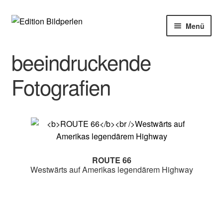
Zur
Zum
Menü
Navigation
Inhalt
springen
springen
Home
beeindruckende
Bücher
Fotografien
Autoren
Veranstaltungen
Über uns
ROUTE 66
Westwärts auf Amerikas legendärem Highway
Buchhandel