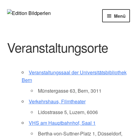
Zur
Zum
Menü
Navigation
Inhalt
springen
springen
Home
Veranstaltungsorte
Bücher
Autoren
Veranstaltungssaal der Universitätsbibliothek
Veranstaltungen
Bern
Münstergasse 63, Bern, 3011
Über uns
Verkehrshaus, Filmtheater
Buchhandel
Lidostrasse 5, Luzern, 6006
VHS am Hauptbahnhof, Saal 1
Bertha-von-Suttner-Platz 1, Düsseldorf,