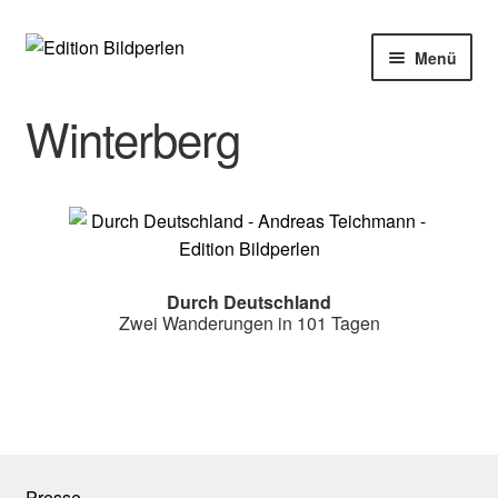
Zur
Zum
Menü
Navigation
Inhalt
springen
springen
Home
Winterberg
Bücher
Autoren
Veranstaltungen
Durch Deutschland
Zwei Wanderungen in 101 Tagen
Über uns
Buchhandel
Presse