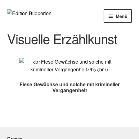
Zur
Zum
Menü
Navigation
Inhalt
springen
springen
Home
Visuelle Erzählkunst
Bücher
Autoren
Veranstaltungen
Fiese Gewächse und solche mit krimineller
Vergangenheit
Über uns
Buchhandel
Presse