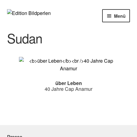
Zur
Zum
Menü
Navigation
Inhalt
springen
springen
Home
Sudan
Bücher
Autoren
Veranstaltungen
über Leben
40 Jahre Cap Anamur
Über uns
Buchhandel
Presse