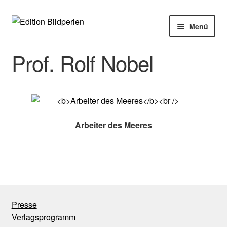
Zur
Zum
Menü
Navigation
Inhalt
springen
springen
Home
Prof. Rolf Nobel
Bücher
Autoren
Arbeiter des Meeres
Veranstaltungen
Über uns
Buchhandel
Presse
Verlagsprogramm