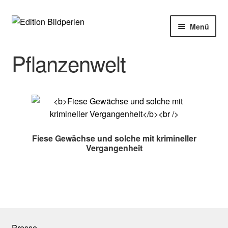
Zur
Zum
Menü
Navigation
Inhalt
springen
springen
Home
Pflanzenwelt
Bücher
Autoren
Veranstaltungen
Fiese Gewächse und solche mit krimineller
Vergangenheit
Über uns
Buchhandel
Presse