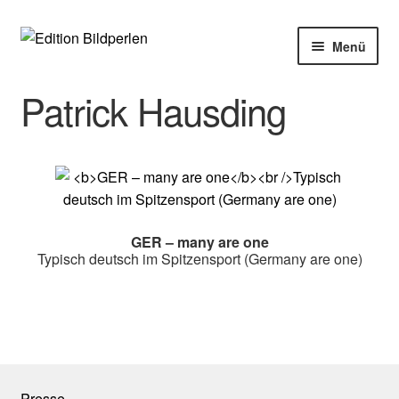
Zur
Zum
Menü
Navigation
Inhalt
springen
springen
Home
Patrick Hausding
Bücher
Autoren
Veranstaltungen
GER – many are one
Typisch deutsch im Spitzensport (Germany are one)
Über uns
Buchhandel
Presse