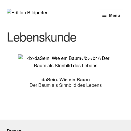
Zur
Zum
Menü
Navigation
Inhalt
springen
springen
Home
Lebenskunde
Bücher
Autoren
Veranstaltungen
daSein. Wie ein Baum
Der Baum als Sinnbild des Lebens
Über uns
Buchhandel
Presse