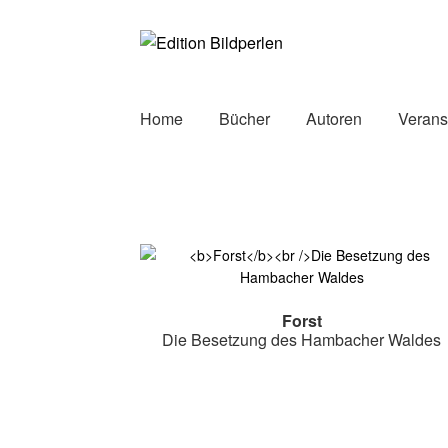
Zur
Zum
Navigation
Inhalt
springen
springen
Home
Bücher
Autoren
Verans
Forst
Die Besetzung des Hambacher Waldes