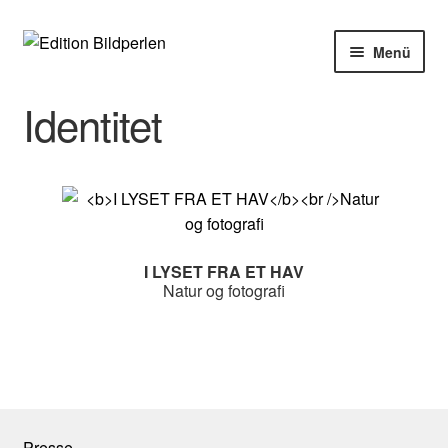
Zur
Zum
Menü
Navigation
Inhalt
springen
springen
Home
Identitet
Bücher
Autoren
Veranstaltungen
I LYSET FRA ET HAV
Natur og fotografi
Über uns
Buchhandel
Presse