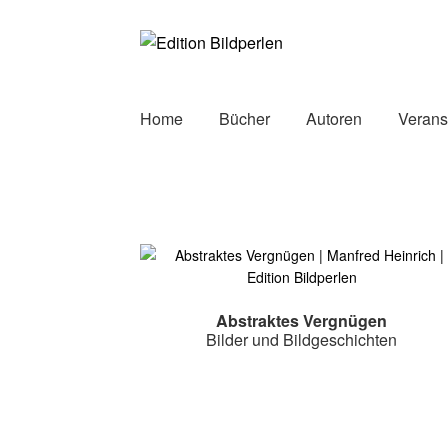
Zur
Zum
Navigation
Inhalt
springen
springen
Home
Bücher
Autoren
Verans
Abstraktes Vergnügen
Bilder und Bildgeschichten