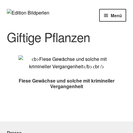
Zur
Zum
Menü
Navigation
Inhalt
springen
springen
Home
Giftige Pflanzen
Bücher
Autoren
Veranstaltungen
Fiese Gewächse und solche mit krimineller
Vergangenheit
Über uns
Buchhandel
Presse