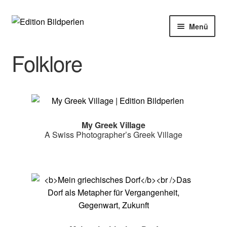
Zur
Zum
Menü
Navigation
Inhalt
springen
springen
Home
Folklore
Bücher
Autoren
My Greek Village
Veranstaltungen
A Swiss Photographer’s Greek Village
Über uns
Buchhandel