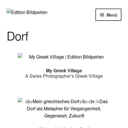
Zur
Zum
Menü
Navigation
Inhalt
springen
springen
Home
Dorf
Bücher
Autoren
My Greek Village
Veranstaltungen
A Swiss Photographer’s Greek Village
Über uns
Buchhandel