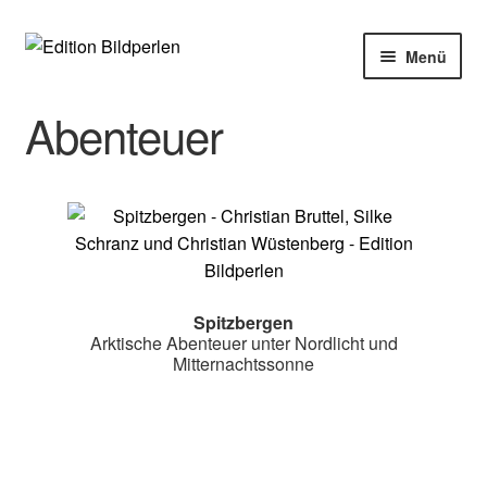
Zur
Zum
Menü
Navigation
Inhalt
springen
springen
Home
Abenteuer
Bücher
Autoren
Veranstaltungen
Spitzbergen
Über uns
Arktische Abenteuer unter Nordlicht und
Mitternachtssonne
Buchhandel