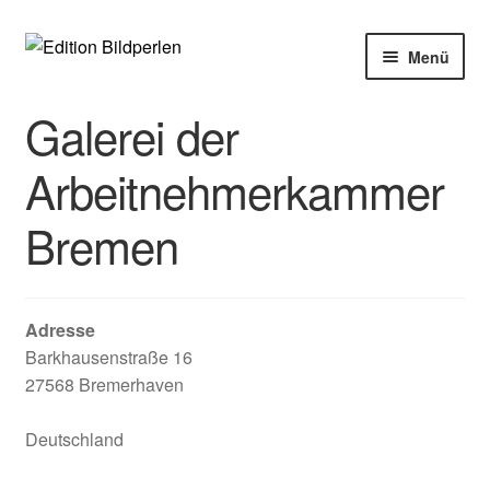
Zur
Zum
Menü
Navigation
Inhalt
springen
springen
Home
Galerei der
Bücher
Arbeitnehmerkammer
Bremen
Autoren
Veranstaltungen
Adresse
Über uns
Barkhausenstraße 16
27568 Bremerhaven
Buchhandel
Deutschland