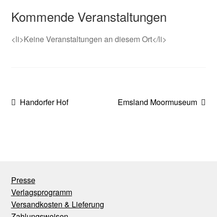
Kommende Veranstaltungen
<li>Keine Veranstaltungen an diesem Ort</li>
Beitragsnavigation
Vorheriger
Nächster
Handorfer Hof
Emsland Moormuseum
Beitrag:
Beitrag:
Presse
Verlagsprogramm
Versandkosten & Lieferung
Zahlungsweisen