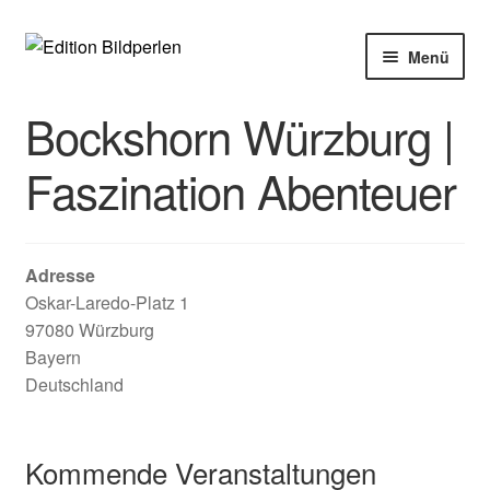
Zur
Zum
Menü
Navigation
Inhalt
springen
springen
Home
Bockshorn Würzburg |
Bücher
Faszination Abenteuer
Autoren
Adresse
Veranstaltungen
Oskar-Laredo-Platz 1
97080 Würzburg
Über uns
Bayern
Deutschland
Buchhandel
Kommende Veranstaltungen