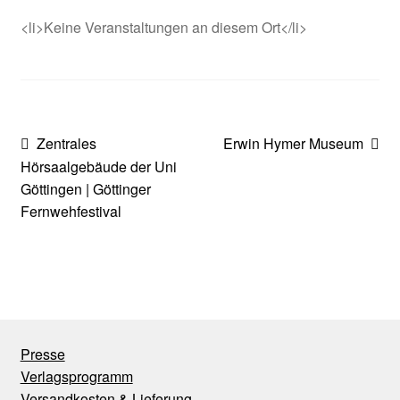
<li>Keine Veranstaltungen an diesem Ort</li>
Beitragsnavigation
Vorheriger
Nächster
Zentrales
Erwin Hymer Museum
Beitrag:
Beitrag:
Hörsaalgebäude der Uni
Göttingen | Göttinger
Fernwehfestival
Presse
Verlagsprogramm
Versandkosten & Lieferung