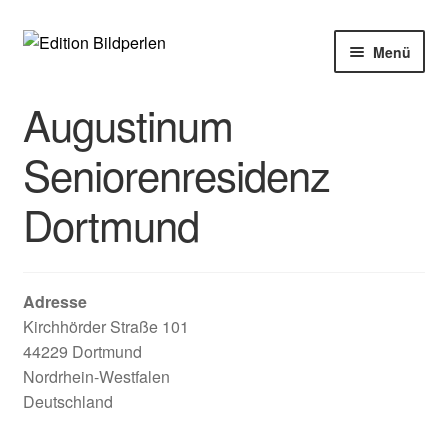
Zur
Zum
Menü
Navigation
Inhalt
springen
springen
Home
Augustinum
Bücher
Seniorenresidenz
Dortmund
Autoren
Veranstaltungen
Adresse
Über uns
Kirchhörder Straße 101
44229 Dortmund
Buchhandel
Nordrhein-Westfalen
Deutschland