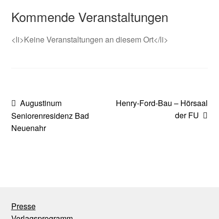
Kommende Veranstaltungen
<li>Keine Veranstaltungen an diesem Ort</li>
Beitragsnavigation
Vorheriger
Nächster
Augustinum
Henry-Ford-Bau – Hörsaal
Beitrag:
Beitrag:
der FU
Seniorenresidenz Bad
Neuenahr
Presse
Verlagsprogramm