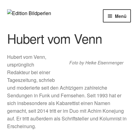
Zur
Zum
Menü
Navigation
Inhalt
springen
springen
Home
Hubert vom Venn
Bücher
Hubert vom Venn,
Foto by Heike Eisenmenger
Autoren
ursprünglich
Redakteur bei einer
Veranstaltungen
Tageszeitung, schrieb
und moderierte seit den Achtzigern zahlreiche
Sendungen in Funk und Fernsehen. Seit 1993 hat er
Über uns
sich insbesondere als Kabarettist einen Namen
gemacht, seit 2014 tritt er im Duo mit Achim Konejung
Buchhandel
auf. Er tritt außerdem als Schriftsteller und Kolumnist in
Erscheinung.