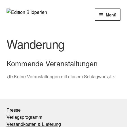
Zur
Zum
Menü
Navigation
Inhalt
springen
springen
Home
Wanderung
Bücher
Autoren
Kommende Veranstaltungen
Veranstaltungen
<li>Keine Veranstaltungen mit diesem Schlagwort</li>
Über uns
Buchhandel
Presse
Verlagsprogramm
Versandkosten & Lieferung