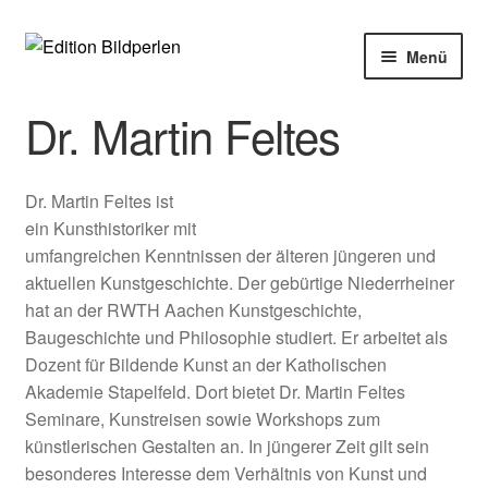
Zur
Zum
Menü
Navigation
Inhalt
springen
springen
Home
Dr. Martin Feltes
Bücher
Dr. Martin Feltes ist
Autoren
ein Kunsthistoriker mit
umfangreichen Kenntnissen der älteren jüngeren und
Veranstaltungen
aktuellen Kunstgeschichte. Der gebürtige Niederrheiner
hat an der RWTH Aachen Kunstgeschichte,
Baugeschichte und Philosophie studiert. Er arbeitet als
Über uns
Dozent für Bildende Kunst an der Katholischen
Akademie Stapelfeld. Dort bietet Dr. Martin Feltes
Buchhandel
Seminare, Kunstreisen sowie Workshops zum
künstlerischen Gestalten an. In jüngerer Zeit gilt sein
besonderes Interesse dem Verhältnis von Kunst und