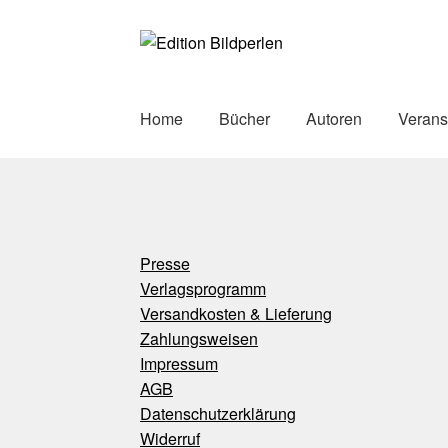
Zur
Zum
Navigation
Inhalt
springen
springen
Home
Bücher
Autoren
Verans
Presse
Verlagsprogramm
Versandkosten & Lieferung
Zahlungsweisen
Impressum
AGB
Datenschutzerklärung
Widerruf