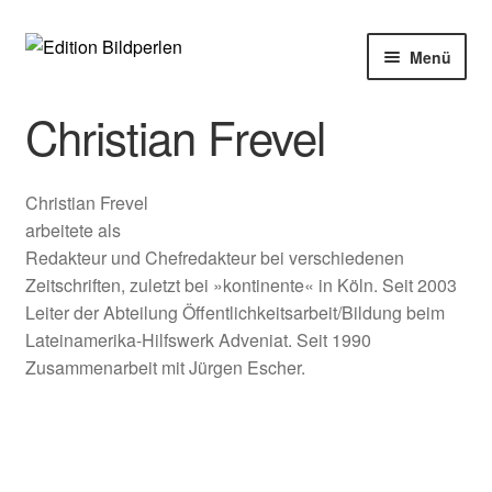
Zur
Zum
Menü
Navigation
Inhalt
springen
springen
Home
Christian Frevel
Bücher
Christian Frevel
Autoren
arbeitete als
Redakteur und Chefredakteur bei verschiedenen
Veranstaltungen
Zeitschriften, zuletzt bei »kontinente« in Köln. Seit 2003
Leiter der Abteilung Öffentlichkeitsarbeit/Bildung beim
Lateinamerika-Hilfswerk Adveniat. Seit 1990
Über uns
Zusammenarbeit mit Jürgen Escher.
Buchhandel